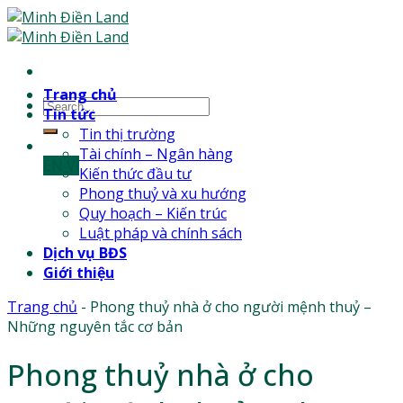
Skip
to
content
Trang chủ
Tin tức
Tin thị trường
Tài chính – Ngân hàng
EN
Vl
Kiến thức đầu tư
Phong thuỷ và xu hướng
Quy hoạch – Kiến trúc
Luật pháp và chính sách
Dịch vụ BĐS
Giới thiệu
Trang chủ
-
Phong thuỷ nhà ở cho người mệnh thuỷ –
Những nguyên tắc cơ bản
Phong thuỷ nhà ở cho