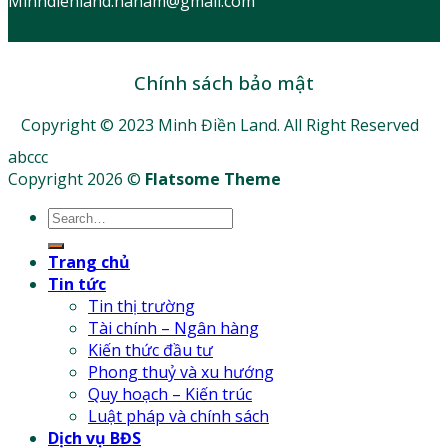
Minhdienland.hanam@gmail.com
Chính sách bảo mật
Copyright © 2023 Minh Điền Land. All Right Reserved
abccc
Copyright 2026 ©
Flatsome Theme
Trang chủ
Tin tức
Tin thị trường
Tài chính – Ngân hàng
Kiến thức đầu tư
Phong thuỷ và xu hướng
Quy hoạch – Kiến trúc
Luật pháp và chính sách
Dịch vụ BĐS