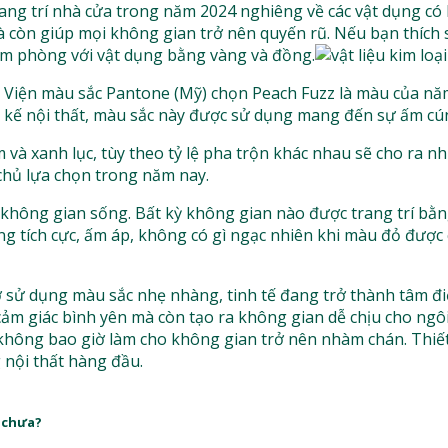
ng trí nhà cửa trong năm 2024 nghiêng về các vật dụng có 
còn giúp mọi không gian trở nên quyến rũ. Nếu bạn thích s
ấm phòng với vật dụng bằng vàng và đồng.
Viện màu sắc Pantone (Mỹ) chọn Peach Fuzz là màu của năm
kế nội thất, màu sắc này được sử dụng mang đến sự ấm cúng
m và xanh lục, tùy theo tỷ lệ pha trộn khác nhau sẽ cho ra
chủ lựa chọn trong năm nay.
hông gian sống. Bất kỳ không gian nào được trang trí bằn
ng tích cực, ấm áp, không có gì ngạc nhiên khi màu đỏ được
 ở sử dụng màu sắc nhẹ nhàng, tinh tế đang trở thành tâm đ
ảm giác bình yên mà còn tạo ra không gian dễ chịu cho ngôi
 không bao giờ làm cho không gian trở nên nhàm chán. Thiế
 nội thất hàng đầu.
 chưa?