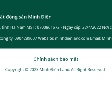
bất động sản Minh Điền
n, tỉnh Hà Nam MST: 0700861572 - Ngày cấp: 22/4/2022 Nơi c
 công ty: 0904289607 Website: minhdienland.com Email: Mi
Chính sách bảo mật
Copyright © 2023 Minh Điền Land. All Right Reserved