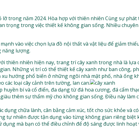
lỡ trong năm 2024. Hòa hợp với thiên nhiên Cùng sự phát tr
n trọng trong việc thiết kế không gian sống. Nhiều chuyên 
mạnh vào việc chọn lựa đồ nội thất và vật liệu để giảm thiểu
g năng lượng.
i thiên nhiên hiện nay, trang trí cây xanh trong nhà là lựa 
ian. Những vị trí có thể thiết kế cây xanh như ban công, 
là xu hướng phổ biến ở những ngôi nhà mặt phố, nhà ống k
các loại cây cảnh trên tường, lan can.
 huyền bí và cổ điển, đa dạng từ đá hoa cương, đá cẩm thạ
m giàu thêm sự thẩm mỹ cho không gian sống. Điều này làm 
c dụng chữa lành, cân bằng cảm xúc, tốt cho sức khỏe và có
áng tự nhiên được tận dụng vào từng không gian riêng biệt
ử dụng mà bạn có thể điều chỉnh để độ sáng được linh hoạt