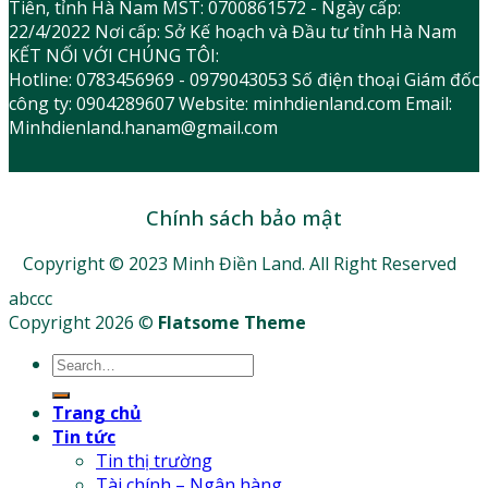
Tiên, tỉnh Hà Nam MST: 0700861572 - Ngày cấp:
22/4/2022 Nơi cấp: Sở Kế hoạch và Đầu tư tỉnh Hà Nam
KẾT NỐI VỚI CHÚNG TÔI:
Hotline: 0783456969 - 0979043053 Số điện thoại Giám đốc
công ty: 0904289607 Website: minhdienland.com Email:
Minhdienland.hanam@gmail.com
Chính sách bảo mật
Copyright © 2023 Minh Điền Land. All Right Reserved
abccc
Copyright 2026 ©
Flatsome Theme
Trang chủ
Tin tức
Tin thị trường
Tài chính – Ngân hàng