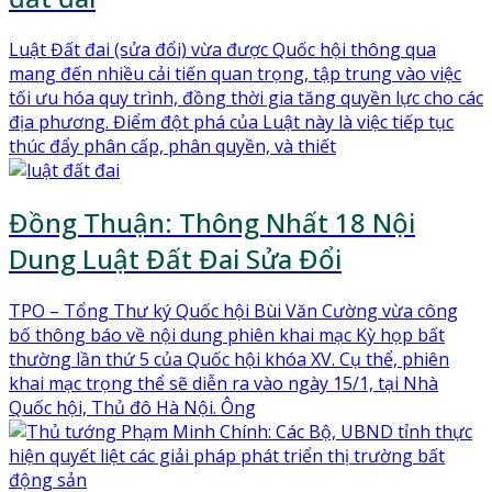
Luật Đất đai (sửa đổi) vừa được Quốc hội thông qua
mang đến nhiều cải tiến quan trọng, tập trung vào việc
tối ưu hóa quy trình, đồng thời gia tăng quyền lực cho các
địa phương. Điểm đột phá của Luật này là việc tiếp tục
thúc đẩy phân cấp, phân quyền, và thiết
Đồng Thuận: Thông Nhất 18 Nội
Dung Luật Đất Đai Sửa Đổi
TPO – Tổng Thư ký Quốc hội Bùi Văn Cường vừa công
bố thông báo về nội dung phiên khai mạc Kỳ họp bất
thường lần thứ 5 của Quốc hội khóa XV. Cụ thể, phiên
khai mạc trọng thể sẽ diễn ra vào ngày 15/1, tại Nhà
Quốc hội, Thủ đô Hà Nội. Ông