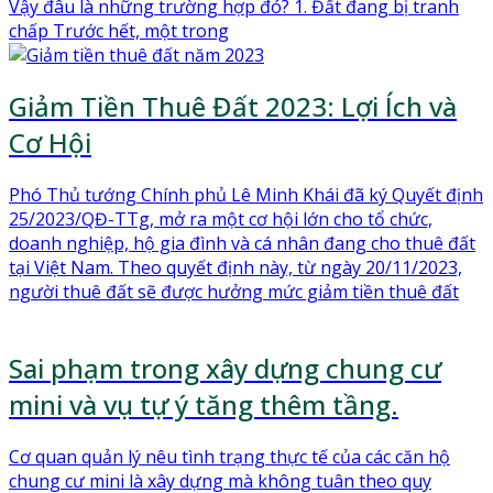
Vậy đâu là những trường hợp đó? 1. Đất đang bị tranh
chấp Trước hết, một trong
Giảm Tiền Thuê Đất 2023: Lợi Ích và
Cơ Hội
Phó Thủ tướng Chính phủ Lê Minh Khái đã ký Quyết định
25/2023/QĐ-TTg, mở ra một cơ hội lớn cho tổ chức,
doanh nghiệp, hộ gia đình và cá nhân đang cho thuê đất
tại Việt Nam. Theo quyết định này, từ ngày 20/11/2023,
người thuê đất sẽ được hưởng mức giảm tiền thuê đất
Sai phạm trong xây dựng chung cư
mini và vụ tự ý tăng thêm tầng.
Cơ quan quản lý nêu tình trạng thực tế của các căn hộ
chung cư mini là xây dựng mà không tuân theo quy