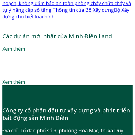
hoạch, không đảm bảo an toàn phòng cháy chữa cháy và
tự ý nâng cấp số tầng.Thông tin của Bộ Xây dựngBộ Xây
dựng cho biết loại hình
Các dự án mới nhất của Minh Điền Land
Xem thêm
Làm thế nào để sở hữu căn hộ mơ ước với mức giá phù
hợp? Lắng nghe lời khuyên của các chuyên gia để tận
dụng tối đa đòn bẩy tài chính
Xem thêm
Công ty cổ phần đầu tư xây dựng và phát triển
bất động sản Minh Điền
Địa chỉ: Tổ dân phố số 3, phường Hòa Mạc, thị xã Duy