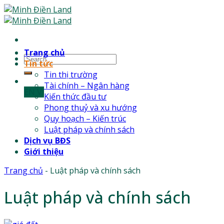
Skip
to
content
Trang chủ
Tin tức
Tin thị trường
Tài chính – Ngân hàng
EN
Vl
Kiến thức đầu tư
Phong thuỷ và xu hướng
Quy hoạch – Kiến trúc
Luật pháp và chính sách
Dịch vụ BĐS
Giới thiệu
Trang chủ
-
Luật pháp và chính sách
Luật pháp và chính sách