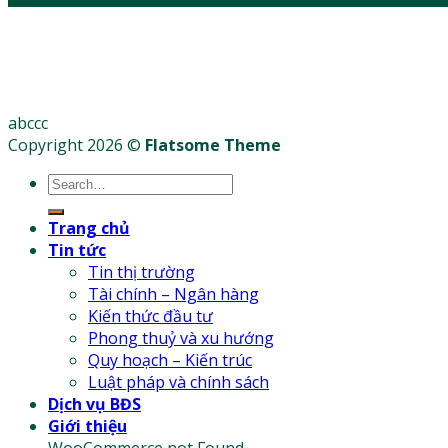
abccc
Copyright 2026 ©
Flatsome Theme
Trang chủ
Tin tức
Tin thị trường
Tài chính – Ngân hàng
Kiến thức đầu tư
Phong thuỷ và xu hướng
Quy hoạch – Kiến trúc
Luật pháp và chính sách
Dịch vụ BĐS
Giới thiệu
WooCommerce not Found