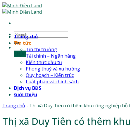
Skip
to
content
Trang chủ
Tin tức
Tin thị trường
EN
Vl
Tài chính – Ngân hàng
Kiến thức đầu tư
Phong thuỷ và xu hướng
Quy hoạch – Kiến trúc
Luật pháp và chính sách
Dịch vụ BĐS
Giới thiệu
Trang chủ
-
Thị xã Duy Tiên có thêm khu công nghiệp hỗ t
Thị xã Duy Tiên có thêm khu