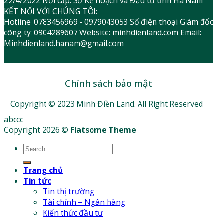
22/4/2022 Nơi cấp: Sở Kế hoạch và Đầu tư tỉnh Hà Nam
KẾT NỐI VỚI CHÚNG TÔI:
Hotline: 0783456969 - 0979043053 Số điện thoại Giám đốc
công ty: 0904289607 Website: minhdienland.com Email:
Minhdienland.hanam@gmail.com
Chính sách bảo mật
Copyright © 2023 Minh Điền Land. All Right Reserved
abccc
Copyright 2026 ©
Flatsome Theme
Trang chủ
Tin tức
Tin thị trường
Tài chính – Ngân hàng
Kiến thức đầu tư