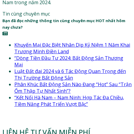
Nam trong năm 2024.
Tin cùng chuyên mục
Bạn đã đọc những thông tin cùng chuyên mục HOT nhất hôm
nay chưa?
Khuyến Mại Đặc Biệt Nhân Dịp Kỷ Niệm 1 Năm Khai
Trương Minh Điền Land
“Dòng Tiền Đầu Tư 2024: Bất Động Sản Thương
Mại
Luật Đất đai 2024 và 6 Tác Động Quan Trọng đến
Thị Trường Bất Động Sản
Phân Khúc Bất Động Sản Nào Đang “Hot” Sau “Trận
Ốm Thập Tự Nhất Sinh”?
“Kết Nối Hà Nam – Nam Ninh: Hợp Tác Đa Chiều,
Tiềm Năng Phát Triển Vượt Bậc”
LIÊN HỆ TƯ VẤN MIỄN PHÍ