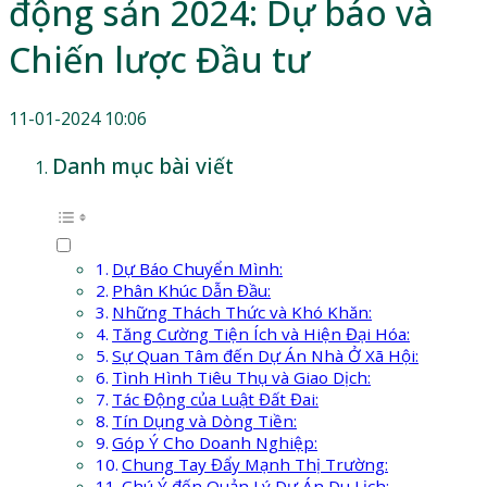
động sản 2024: Dự báo và
Chiến lược Đầu tư
11-01-2024 10:06
Danh mục bài viết
Dự Báo Chuyển Mình:
Phân Khúc Dẫn Đầu:
Những Thách Thức và Khó Khăn:
Tăng Cường Tiện Ích và Hiện Đại Hóa:
Sự Quan Tâm đến Dự Án Nhà Ở Xã Hội:
Tình Hình Tiêu Thụ và Giao Dịch:
Tác Động của Luật Đất Đai:
Tín Dụng và Dòng Tiền:
Góp Ý Cho Doanh Nghiệp:
Chung Tay Đẩy Mạnh Thị Trường:
Chú Ý đến Quản Lý Dự Án Du Lịch: