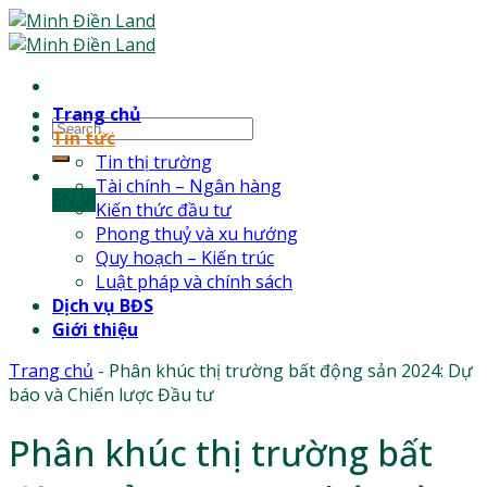
Skip
to
content
Trang chủ
Tin tức
Tin thị trường
Tài chính – Ngân hàng
EN
Vl
Kiến thức đầu tư
Phong thuỷ và xu hướng
Quy hoạch – Kiến trúc
Luật pháp và chính sách
Dịch vụ BĐS
Giới thiệu
Trang chủ
-
Phân khúc thị trường bất động sản 2024: Dự
báo và Chiến lược Đầu tư
Phân khúc thị trường bất