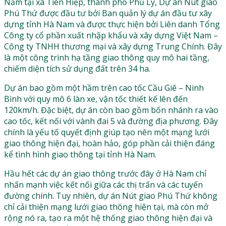
Nằm tại xã Tiên Hiệp, thành phố Phủ Lý, Dự án Nút giao
Phú Thứ được đầu tư bởi Ban quản lý dự án đầu tư xây
dựng tỉnh Hà Nam và được thực hiện bởi Liên danh Tổng
Công ty cổ phần xuất nhập khẩu và xây dựng Việt Nam –
Công ty TNHH thương mại và xây dựng Trung Chính. Đây
là một công trình hạ tầng giao thông quy mô hai tầng,
chiếm diện tích sử dụng đất trên 34 ha.
Dự án bao gồm một hầm trên cao tốc Cầu Giẽ – Ninh
Bình với quy mô 6 làn xe, vận tốc thiết kế lên đến
120km/h. Đặc biệt, dự án còn bao gồm bốn nhánh ra vào
cao tốc, kết nối với vành đai 5 và đường địa phương. Đây
chính là yếu tố quyết định giúp tạo nên một mạng lưới
giao thông hiện đại, hoàn hảo, góp phần cải thiện đáng
kể tình hình giao thông tại tỉnh Hà Nam.
Hầu hết các dự án giao thông trước đây ở Hà Nam chỉ
nhấn mạnh việc kết nối giữa các thị trấn và các tuyến
đường chính. Tuy nhiên, dự án Nút giao Phú Thứ không
chỉ cải thiện mạng lưới giao thông hiện tại, mà còn mở
rộng nó ra, tạo ra một hệ thống giao thông hiện đại và