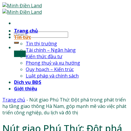
Skip
to
content
Trang chủ
Tin tức
Tin thị trường
Tài chính – Ngân hàng
EN
Vl
Kiến thức đầu tư
Phong thuỷ và xu hướng
Quy hoạch – Kiến trúc
Luật pháp và chính sách
Dịch vụ BĐS
Giới thiệu
Trang chủ
-
Nút giao Phú Thứ: Đột phá trong phát triển
hạ tầng giao thông Hà Nam, góp mạnh mẽ vào việc phát
triển công nghiệp, du lịch và đô thị
Nút giao Phú Thứ: Đột phá