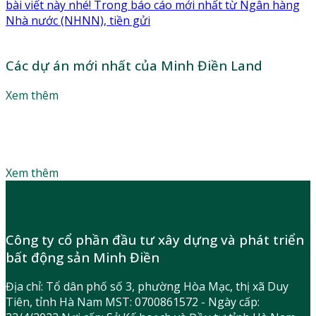
bài viết này nhé! Trong báo cáo mới nhất từ Ngân hàng
Nhà nước (NHNN), tiền gửi
Các dự án mới nhất của Minh Điền Land
Xem thêm
Làm thế nào để sở hữu căn hộ mơ ước với mức giá phù
hợp? Lắng nghe lời khuyên của các chuyên gia để tận
dụng tối đa đòn bẩy tài chính
Xem thêm
Công ty cổ phần đầu tư xây dựng và phát triển
bất động sản Minh Điền
Địa chỉ: Tổ dân phố số 3, phường Hòa Mạc, thị xã Duy
Tiên, tỉnh Hà Nam MST: 0700861572 - Ngày cấp: