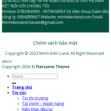
22/4/2022 Nơi cấp: Sở Kế hoạch và Đầu tư tỉnh Hà Nam
KẾT NỐI VỚI CHÚNG TÔI:
Hotline: 0783456969 - 0979043053 Số điện thoại Giám đốc
công ty: 0904289607 Website: minhdienland.com Email:
Minhdienland.hanam@gmail.com
Chính sách bảo mật
Copyright © 2023 Minh Điền Land. All Right Reserved
abccc
Copyright 2026 ©
Flatsome Theme
Trang chủ
Tin tức
Tin thị trường
Tài chính – Ngân hàng
Kiến thức đầu tư