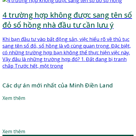
4 trường hợp không được sang tên sổ
đỏ sổ hồng nhà đầu tư cần lưu ý
Khi bạn đầu tư vào bất động sản, việc hiểu rõ về thủ tục
sang tên sổ đỏ, sổ hồng là vô cùng quan trọng. Đặc biệt,
có những trường hợp bạn không thể thực hiện việc này.
Vậy đâu là những trường hợp đó? 1. Đất đang bị tranh
chấp Trước hết, một trong
Các dự án mới nhất của Minh Điền Land
Xem thêm
Làm thế nào để sở hữu căn hộ mơ ước với mức giá phù
hợp? Lắng nghe lời khuyên của các chuyên gia để tận
dụng tối đa đòn bẩy tài chính
Xem thêm