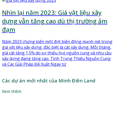
Nhìn lại năm 2023: Giá vật liệu xây
dựng vẫn tăng cao dù thị trường ảm
đạm
Năm 2023 chứng kiến một đợt biến động mạnh mẽ trong
giá vật liệu xây dựng, đặc biệt là cát xây dựng. Mỗi tháng,
giá cát tăng 1,5% do sự thiếu hụt nguồn cung và nhu cầu
xây dựng đang tăng cao. Tình Trạng Thiếu Nguồn Cung
và Các Giải Pháp Đề Xuất Ngay từ
Các dự án mới nhất của Minh Điền Land
Xem thêm
Làm thế nào để sở hữu căn hộ mơ ước với mức giá phù
hợp? Lắng nghe lời khuyên của các chuyên gia để tận
dụng tối đa đòn bẩy tài chính