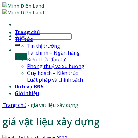
Skip
to
content
Trang chủ
Tin tức
Tin thị trường
Tài chính – Ngân hàng
EN
Vl
Kiến thức đầu tư
Phong thuỷ và xu hướng
Quy hoạch – Kiến trúc
Luật pháp và chính sách
Dịch vụ BĐS
Giới thiệu
Trang chủ
-
giá vật liệu xây dựng
giá vật liệu xây dựng