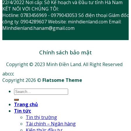
22/4/2022 Nơi cấp: Sở Kế hoạch và Đầu tư tỉnh Hà Nam
KẾT NỐI VỚI CHÚNG TÔI:
Hotline: 0783456969 - 0979043053 Số điện thoại Giám đốc
công ty: 0904289607 Website: minhdienland.com Email:
Minhdienland.hanam@gmail.com
Chính sách bảo mật
Copyright © 2023 Minh Điền Land. All Right Reserved
abccc
Copyright 2026 ©
Flatsome Theme
Trang chủ
Tin tức
Tin thị trường
Tài chính – Ngân hàng
Kiến thức đầu tư