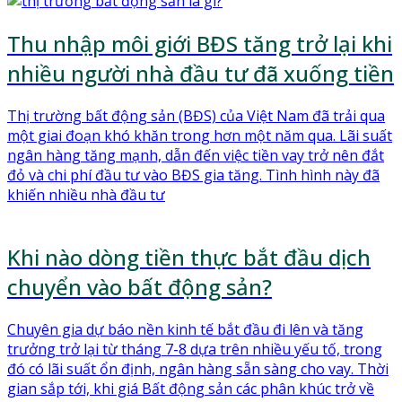
Thu nhập môi giới BĐS tăng trở lại khi
nhiều người nhà đầu tư đã xuống tiền
Thị trường bất động sản (BĐS) của Việt Nam đã trải qua
một giai đoạn khó khăn trong hơn một năm qua. Lãi suất
ngân hàng tăng mạnh, dẫn đến việc tiền vay trở nên đắt
đỏ và chi phí đầu tư vào BĐS gia tăng. Tình hình này đã
khiến nhiều nhà đầu tư
Khi nào dòng tiền thực bắt đầu dịch
chuyển vào bất động sản?
Chuyên gia dự báo nền kinh tế bắt đầu đi lên và tăng
trưởng trở lại từ tháng 7-8 dựa trên nhiều yếu tố, trong
đó có lãi suất ổn định, ngân hàng sẵn sàng cho vay. Thời
gian sắp tới, khi giá Bất động sản các phân khúc trở về