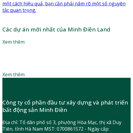
một cách hiệu quả, bạn cần phải nắm rõ một số nguyên
tắc quan trọng.
Các dự án mới nhất của Minh Điền Land
Xem thêm
Làm thế nào để sở hữu căn hộ mơ ước với mức giá phù
hợp? Lắng nghe lời khuyên của các chuyên gia để tận
dụng tối đa đòn bẩy tài chính
Xem thêm
Công ty cổ phần đầu tư xây dựng và phát triển
bất động sản Minh Điền
Địa chỉ: Tổ dân phố số 3, phường Hòa Mạc, thị xã Duy
Tiên, tỉnh Hà Nam MST: 0700861572 - Ngày cấp: