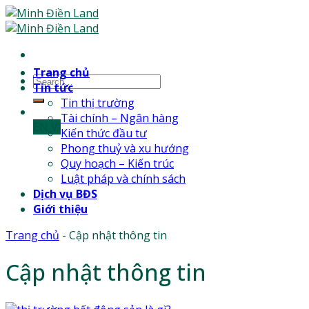
Skip
to
content
Trang chủ
Tin tức
Tin thị trường
Tài chính – Ngân hàng
EN
Vl
Kiến thức đầu tư
Phong thuỷ và xu hướng
Quy hoạch – Kiến trúc
Luật pháp và chính sách
Dịch vụ BĐS
Giới thiệu
Trang chủ
-
Cập nhật thông tin
Cập nhật thông tin